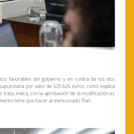
tos favorables del gobierno y en contra de los dos
esupuestaria por valor de 525.625 euros, como explica
 trata, indica, con la aprobación de la modificación es
amiento tiene que hacer al mencionado Plan.