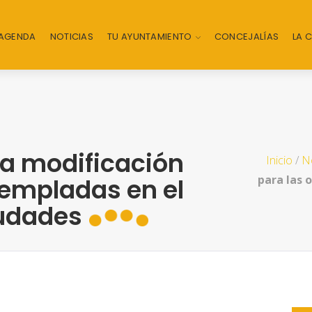
AGENDA
NOTICIAS
TU AYUNTAMIENTO
CONCEJALÍAS
LA 
na modificación
Inicio
/
No
para las 
templadas en el
iudades