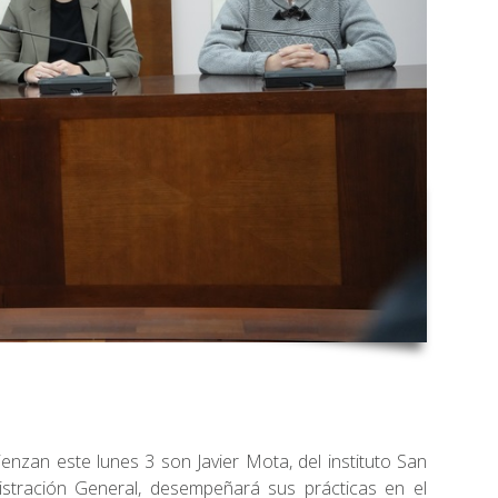
nzan este lunes 3 son Javier Mota, del instituto San
istración General, desempeñará sus prácticas en el