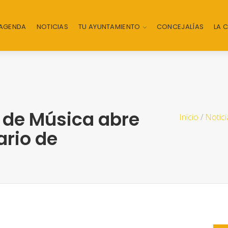
AGENDA
NOTICIAS
TU AYUNTAMIENTO
CONCEJALÍAS
LA 
 de Música abre
Inicio
/
Notici
ario de