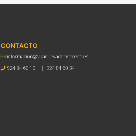
CONTACTO
informacion@villanuevadelaserena.es
924 84 60 10
|
924 84 60 34