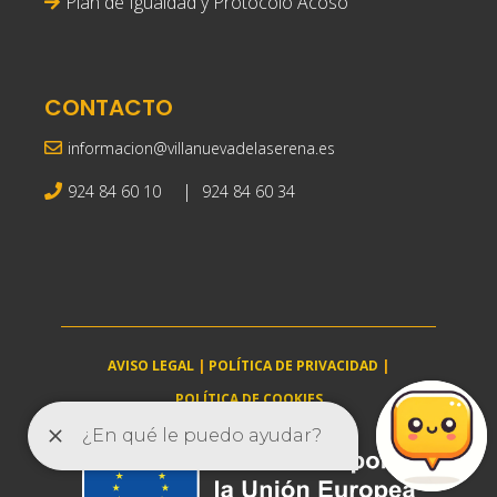
Plan de Igualdad y Protocolo Acoso
CONTACTO
informacion@villanuevadelaserena.es
|
924 84 60 10
924 84 60 34
AVISO LEGAL
|
POLÍTICA DE PRIVACIDAD
|
POLÍTICA DE COOKIES
villanuevadelaserena.es © 2025