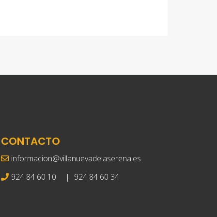
CONTACTO
informacion@villanuevadelaserena.es
924 84 60 10
|
924 84 60 34