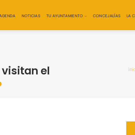
AGENDA
NOTICIAS
TU AYUNTAMIENTO
CONCEJALÍAS
LA 
isitan el
Ini