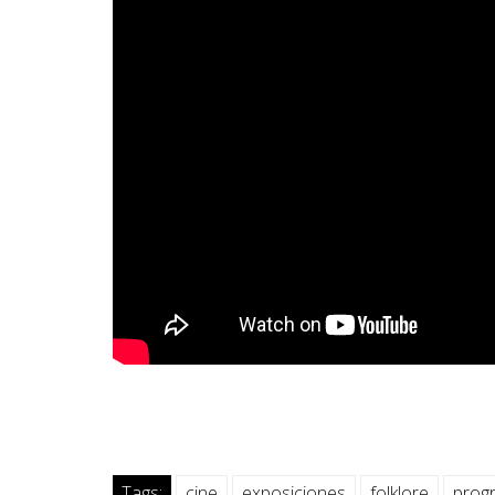
Tags:
cine
exposiciones
folklore
progr