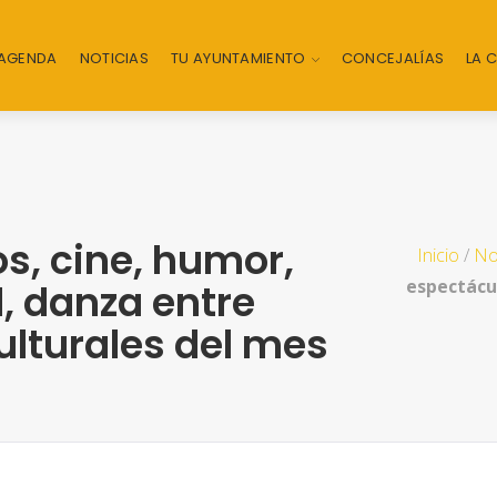
AGENDA
NOTICIAS
TU AYUNTAMIENTO
CONCEJALÍAS
LA 
os, cine, humor,
Inicio
/
No
espectácul
l, danza entre
ulturales del mes