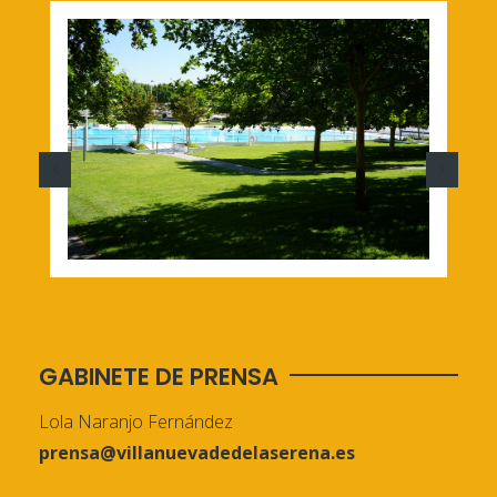
GABINETE DE PRENSA
Lola Naranjo Fernández
prensa@villanuevadedelaserena.es