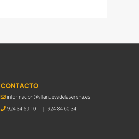
CONTACTO
informacion@villanuevadelaserena.es
924 84 60 10
|
924 84 60 34