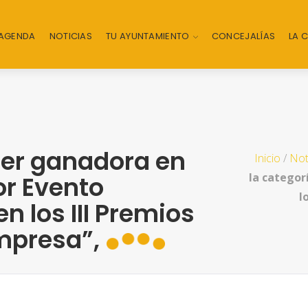
AGENDA
NOTICIAS
TU AYUNTAMIENTO
CONCEJALÍAS
LA 
jer ganadora en
Inicio
/
Not
la categor
or Evento
l
n los III Premios
mpresa”,