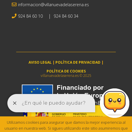
informacion@villanuevadelaserena.es
|
924 84 60 10
924 84 60 34
AVISO LEGAL
|
POLÍTICA DE PRIVACIDAD
|
POLÍTICA DE COOKIES
villanuevadelaserena.es © 2025
Utilizamos cookies para asegurar que damos la mejor experiencia al
usuario en nuestra web. Si sigues utilizando este sitio asumiremos que