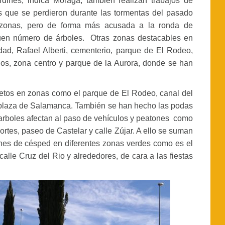
dines, indica Moraga, también realizan trabajos de
os que se perdieron durante las tormentas del pasado
 zonas, pero de forma más acusada a la ronda de
uen número de árboles. Otras zonas destacables en
dad, Rafael Alberti, cementerio, parque de El Rodeo,
os, zona centro y parque de la Aurora, donde se han
setos en zonas como el parque de El Rodeo, canal del
y plaza de Salamanca. También se han hecho las podas
 arboles afectan al paso de vehículos y peatones como
rtes, paseo de Castelar y calle Zújar. A ello se suman
ones de césped en diferentes zonas verdes como es el
alle Cruz del Rio y alrededores, de cara a las fiestas