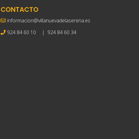
CONTACTO
informacion@villanuevadelaserena.es
924 84 60 10
|
924 84 60 34