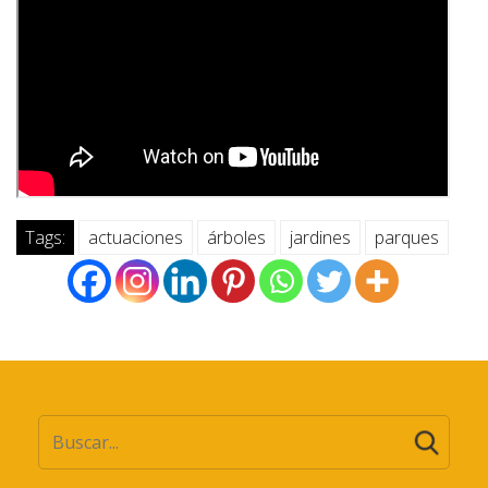
Tags:
actuaciones
árboles
jardines
parques