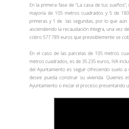
En la primera fase de “La casa de tus sueños”,
mayoría de 105 metros cuadrados y 5 de 180
primeras y 1 de las segundas, por lo que aún 
asciendiendo la recaudación íntegra, una vez d
cobro 577.789 euros que previsiblemente se cobr
En el caso de las parcelas de 105 metros cua
metros cuadrados, es de 35.235 euros, IVA inclui
del Ayuntamiento es seguir ofreciendo suelo a
desee pueda construir su vivienda. Quienes es
Ayuntamiento o iniciar el proceso presentando un