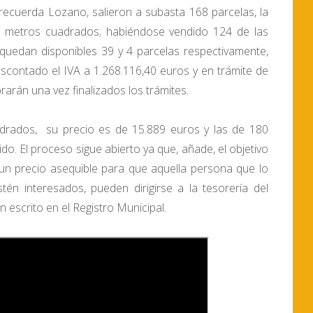
 recuerda Lozano, salieron a subasta 168 parcelas, la
 metros cuadrados; habiéndose vendido 124 de las
quedan disponibles 39 y 4 parcelas respectivamente,
escontado el IVA a 1.268.116,40 euros y en trámite de
arán una vez finalizados los trámites.
drados, su precio es de 15.889 euros y las de 180
do. El proceso sigue abierto ya que, añade, el objetivo
 un precio asequible para que aquella persona que lo
tén interesados, pueden dirigirse a la tesorería del
 escrito en el Registro Municipal.