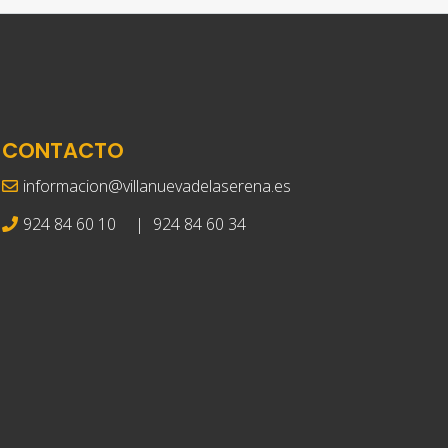
CONTACTO
informacion@villanuevadelaserena.es
924 84 60 10
|
924 84 60 34