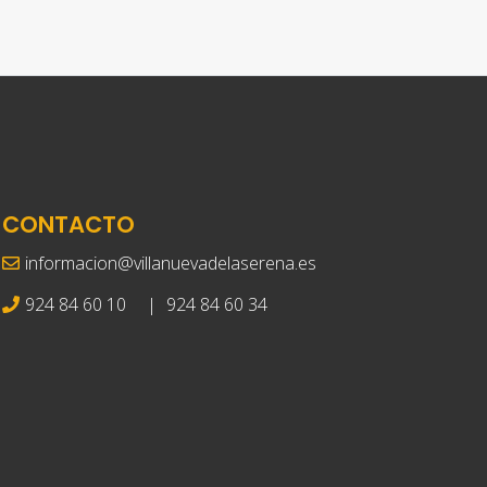
CONTACTO
informacion@villanuevadelaserena.es
924 84 60 10
|
924 84 60 34