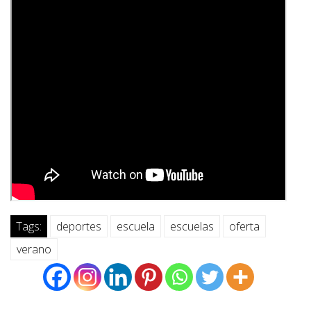
Tags:
deportes
escuela
escuelas
oferta
verano