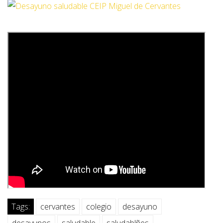
Tags:
cervantes
colegio
desayuno