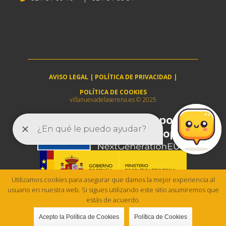
AVISO LEGAL
|
POLÍTICA DE PRIVACIDAD
|
POLÍTICA DE COOKIES
villanuevadelaserena.es © 2025
Utilizamos cookies para asegurar que damos la mejor experiencia al
usuario en nuestra web. Si sigues utilizando este sitio asumiremos que
estás de acuerdo.
Acepto la Política de Cookies
Política de Cookies