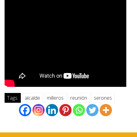
Tags:
alcalde
milleros
reunión
serones