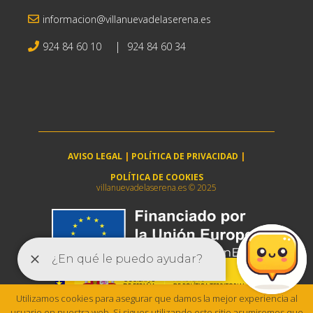
informacion@villanuevadelaserena.es
|
924 84 60 10
924 84 60 34
AVISO LEGAL
|
POLÍTICA DE PRIVACIDAD
|
POLÍTICA DE COOKIES
villanuevadelaserena.es © 2025
Utilizamos cookies para asegurar que damos la mejor experiencia al
usuario en nuestra web. Si sigues utilizando este sitio asumiremos que