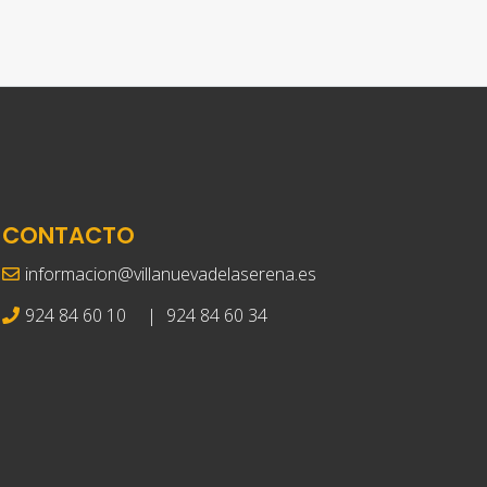
CONTACTO
informacion@villanuevadelaserena.es
924 84 60 10
|
924 84 60 34