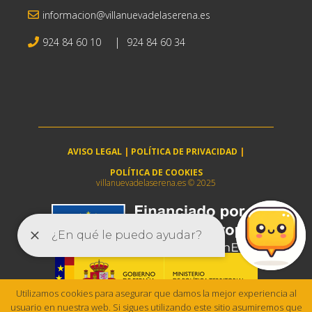
informacion@villanuevadelaserena.es
|
924 84 60 10
924 84 60 34
AVISO LEGAL
|
POLÍTICA DE PRIVACIDAD
|
POLÍTICA DE COOKIES
villanuevadelaserena.es © 2025
Utilizamos cookies para asegurar que damos la mejor experiencia al
usuario en nuestra web. Si sigues utilizando este sitio asumiremos que