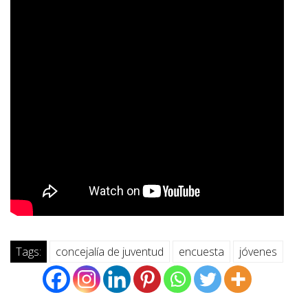
Tags:
concejalía de juventud
encuesta
jóvenes