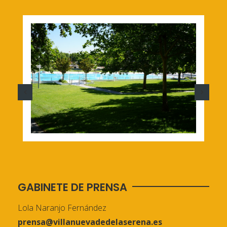
GABINETE DE PRENSA
Lola Naranjo Fernández
prensa@villanuevadedelaserena.es