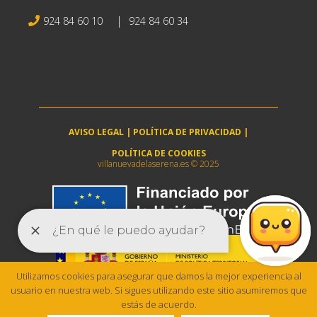
|
924 84 60 10
924 84 60 34
AVISO LEGAL
|
POLÍTICA DE PRIVACIDAD
|
POLÍTICA DE COOKIES
villanuevadelaserena.es © 2025
Utilizamos cookies para asegurar que damos la mejor experiencia al
usuario en nuestra web. Si sigues utilizando este sitio asumiremos que
estás de acuerdo.