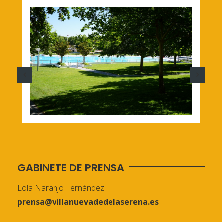
GABINETE DE PRENSA
Lola Naranjo Fernández
prensa@villanuevadedelaserena.es