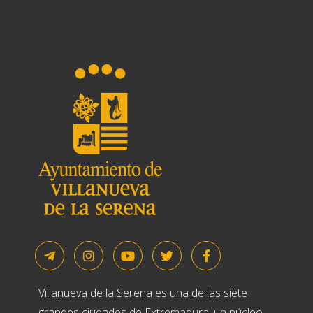
t
i
v
e
:
Villanueva de la Serena es una de las siete
grandes ciudades de Extremadura, un núcleo