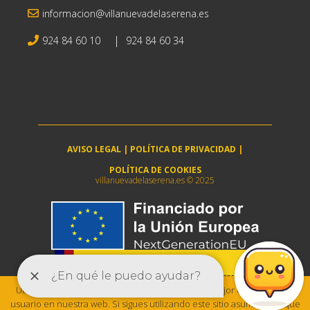
informacion@villanuevadelaserena.es
|
924 84 60 10
924 84 60 34
AVISO LEGAL
|
POLÍTICA DE PRIVACIDAD
|
POLÍTICA DE COOKIES
villanuevadelaserena.es © 2025
Utilizamos cookies para asegurar que damos la mejor experiencia al
usuario en nuestra web. Si sigues utilizando este sitio asumiremos que