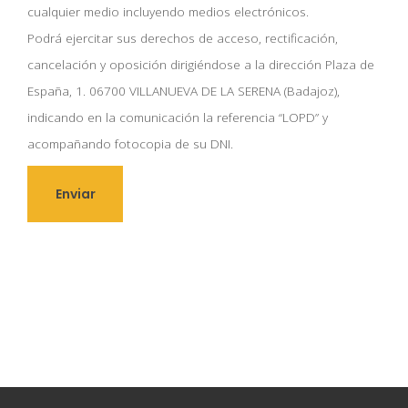
cualquier medio incluyendo medios electrónicos.
Podrá ejercitar sus derechos de acceso, rectificación,
cancelación y oposición dirigiéndose a la dirección Plaza de
España, 1. 06700 VILLANUEVA DE LA SERENA (Badajoz),
indicando en la comunicación la referencia “LOPD” y
acompañando fotocopia de su DNI.
A
l
t
e
r
n
a