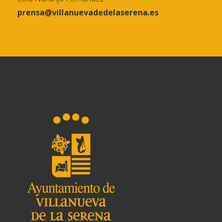
prensa@villanuevadedelaserena.es