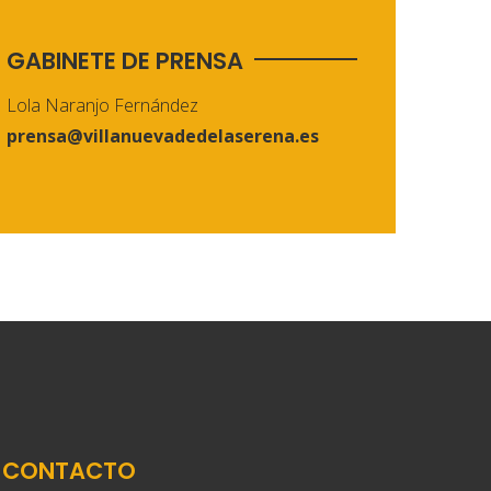
GABINETE DE PRENSA
Lola Naranjo Fernández
prensa@villanuevadedelaserena.es
CONTACTO