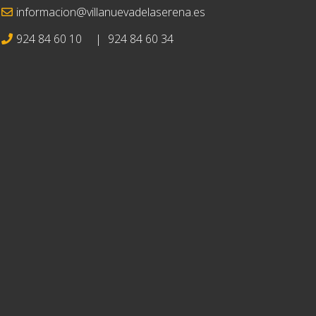
informacion@villanuevadelaserena.es
924 84 60 10
|
924 84 60 34