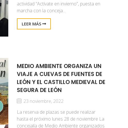
actividad “Actívate en invierno”, puesta en
marcha con la conceja...
LEER MÁS
MEDIO AMBIENTE ORGANIZA UN
VIAJE A CUEVAS DE FUENTES DE
LEÓN Y EL CASTILLO MEDIEVAL DE
SEGURA DE LEÓN
23 noviembre, 2022
La reserva de plazas se puede realizar
hasta el próximo lunes 28 de noviembre La
concejalía de Medio Ambiente organizados