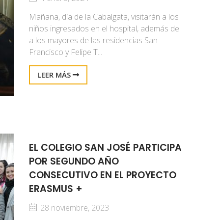
Mañana, día de la Cabalgata, visitarán a los
niños ingresados en el hospital, además de
a los mayores de las residencias San
Francisco y Felipe T...
LEER MÁS
EL COLEGIO SAN JOSÉ PARTICIPA
POR SEGUNDO AÑO
CONSECUTIVO EN EL PROYECTO
ERASMUS +
28 noviembre, 2023