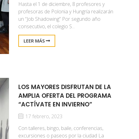
Hasta el 1 de diciembre, 8 profesores y
profesoras de Polonia y Hungría realizarán
un “Job Shadowing” Por segundo año
consecutivo, el colegio S...
LEER MÁS
LOS MAYORES DISFRUTAN DE LA
AMPLIA OFERTA DEL PROGRAMA
“ACTÍVATE EN INVIERNO”
17 febrero, 2023
Con talleres, bingo, baile, conferencias,
excursiones o paseos por la ciudad La