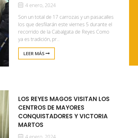
4 enero, 2024
Son un total de 17 carrozas y un pasacalles
los que desfilarán este viernes 5 durante el
recorrido de la Cabalgata de Reyes Como
ya es tradición, pr...
LEER MÁS
LOS REYES MAGOS VISITAN LOS
CENTROS DE MAYORES
CONQUISTADORES Y VICTORIA
MARTOS
4 enero, 2024