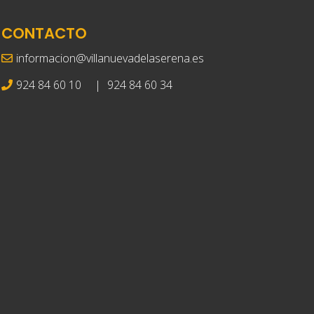
CONTACTO
informacion@villanuevadelaserena.es
924 84 60 10
|
924 84 60 34