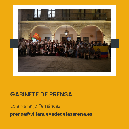
GABINETE DE PRENSA
Lola Naranjo Fernández
prensa@villanuevadedelaserena.es