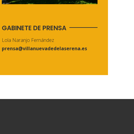
GABINETE DE PRENSA
Lola Naranjo Fernández
prensa@villanuevadedelaserena.es