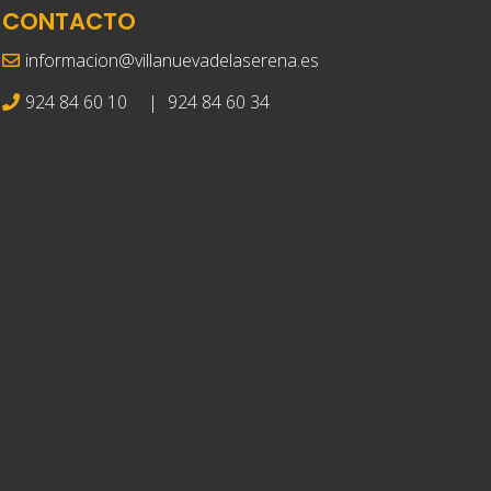
CONTACTO
informacion@villanuevadelaserena.es
924 84 60 10
|
924 84 60 34