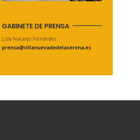
GABINETE DE PRENSA
Lola Naranjo Fernández
prensa@villanuevadedelaserena.es