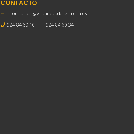
CONTACTO
informacion@villanuevadelaserena.es
924 84 60 10
|
924 84 60 34