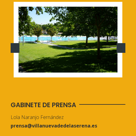
GABINETE DE PRENSA
Lola Naranjo Fernández
prensa@villanuevadedelaserena.es