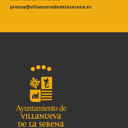
prensa@villanuevadedelaserena.es