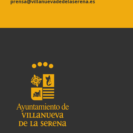
prensa@villanuevadedelaserena.es