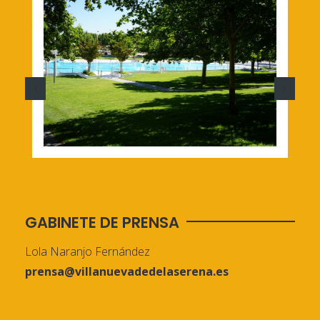
GABINETE DE PRENSA
Lola Naranjo Fernández
prensa@villanuevadedelaserena.es