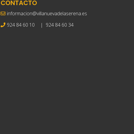
CONTACTO
informacion@villanuevadelaserena.es
924 84 60 10
|
924 84 60 34