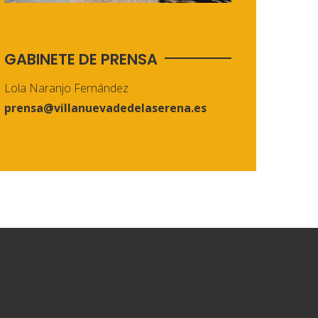
GABINETE DE PRENSA
Lola Naranjo Fernández
prensa@villanuevadedelaserena.es