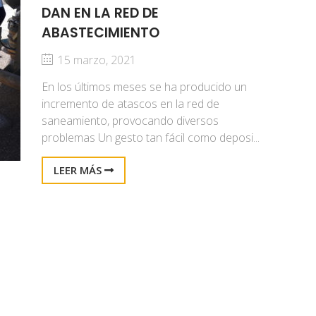
DAN EN LA RED DE
ABASTECIMIENTO
15 marzo, 2021
En los últimos meses se ha producido un
incremento de atascos en la red de
saneamiento, provocando diversos
problemas Un gesto tan fácil como deposi...
LEER MÁS