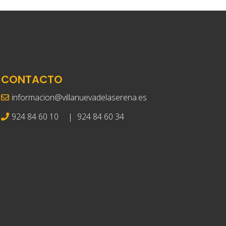
CONTACTO
informacion@villanuevadelaserena.es
924 84 60 10
|
924 84 60 34