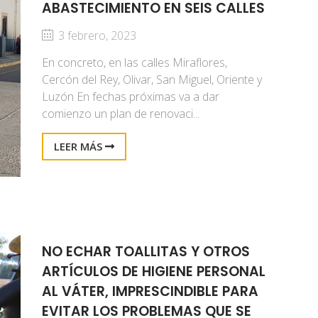
ABASTECIMIENTO EN SEIS CALLES
3 febrero, 2023
En concreto, en las calles Miraflores,
Cercón del Rey, Olivar, San Miguel, Oriente y
Luzón En fechas próximas va a dar
comienzo un plan de renovaci...
LEER MÁS
NO ECHAR TOALLITAS Y OTROS
ARTÍCULOS DE HIGIENE PERSONAL
AL VÁTER, IMPRESCINDIBLE PARA
EVITAR LOS PROBLEMAS QUE SE