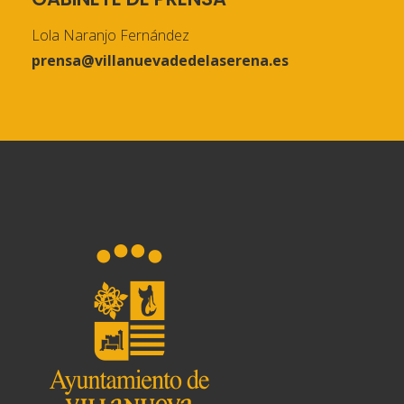
Lola Naranjo Fernández
prensa@villanuevadedelaserena.es