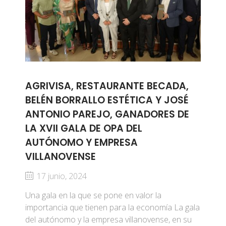
AGRIVISA, RESTAURANTE BECADA,
BELÉN BORRALLO ESTÉTICA Y JOSÉ
ANTONIO PAREJO, GANADORES DE
LA XVII GALA DE OPA DEL
AUTÓNOMO Y EMPRESA
VILLANOVENSE
17 junio, 2024
Una gala en la que se pone en valor la
importancia que tienen para la economía La gala
del autónomo y la empresa villanovense, en su