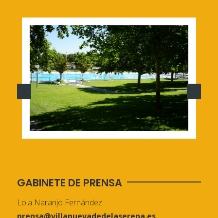
GABINETE DE PRENSA
Lola Naranjo Fernández
prensa@villanuevadedelaserena.es