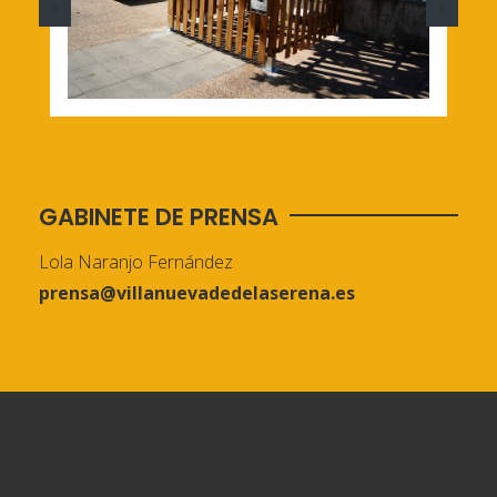
GABINETE DE PRENSA
Lola Naranjo Fernández
prensa@villanuevadedelaserena.es