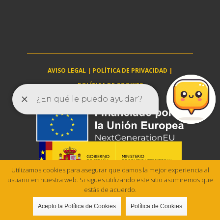
AVISO LEGAL
|
POLÍTICA DE PRIVACIDAD
|
POLÍTICA DE COOKIES
villanuevadelaserena.es © 2025
Utilizamos cookies para asegurar que damos la mejor experiencia al
usuario en nuestra web. Si sigues utilizando este sitio asumiremos que
estás de acuerdo.
Acepto la Política de Cookies
Política de Cookies