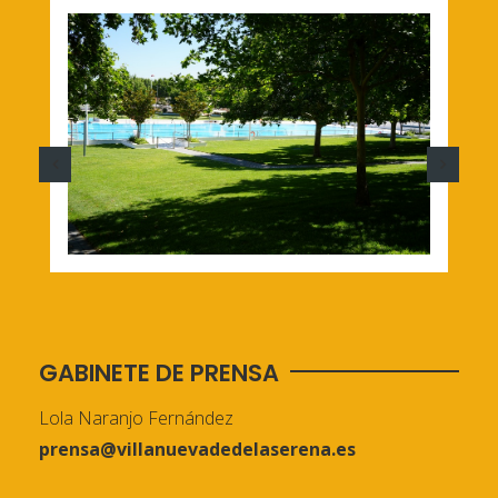
GABINETE DE PRENSA
Lola Naranjo Fernández
prensa@villanuevadedelaserena.es