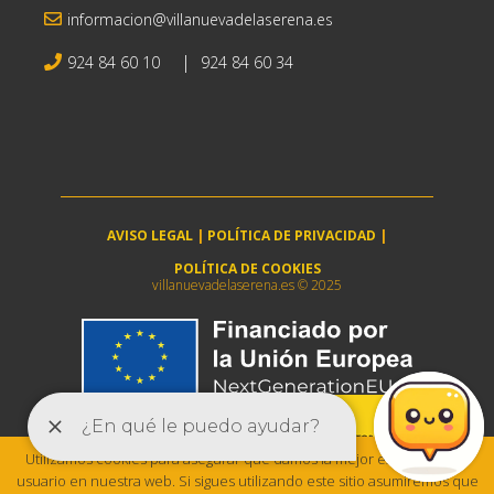
informacion@villanuevadelaserena.es
|
924 84 60 10
924 84 60 34
AVISO LEGAL
|
POLÍTICA DE PRIVACIDAD
|
POLÍTICA DE COOKIES
villanuevadelaserena.es © 2025
Utilizamos cookies para asegurar que damos la mejor experiencia al
usuario en nuestra web. Si sigues utilizando este sitio asumiremos que