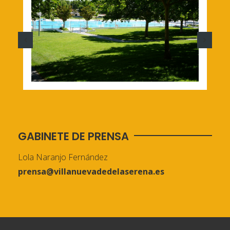
GABINETE DE PRENSA
Lola Naranjo Fernández
prensa@villanuevadedelaserena.es