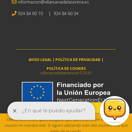
informacion@villanuevadelaserena.es
|
924 84 60 10
924 84 60 34
AVISO LEGAL
|
POLÍTICA DE PRIVACIDAD
|
POLÍTICA DE COOKIES
villanuevadelaserena.es © 2025
Utilizamos cookies para asegurar que damos la mejor experiencia al
usuario en nuestra web. Si sigues utilizando este sitio asumiremos que
estás de acuerdo.