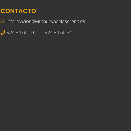
CONTACTO
informacion@villanuevadelaserena.es
924 84 60 10
|
924 84 60 34