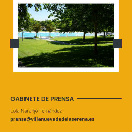
GABINETE DE PRENSA
Lola Naranjo Fernández
prensa@villanuevadedelaserena.es