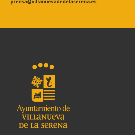
prensa@villanuevadedelaserena.es