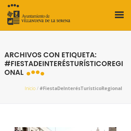
ARCHIVOS CON ETIQUETA:
#FIESTADEINTERÉSTURÍSTICOREGI
ONAL
Inicio
/
#FiestaDeInterésTurísticoRegional