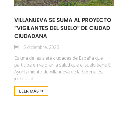
VILLANUEVA SE SUMA AL PROYECTO
“VIGILANTES DEL SUELO” DE CIUDAD
CIUDADANA
15 diciembre, 2023
Es una de las siete ciudades de España que
participa en valorar la salud que el suelo tiene El
Ayuntamiento de Villanueva de la Serena es,
junto a ot...
LEER MÁS