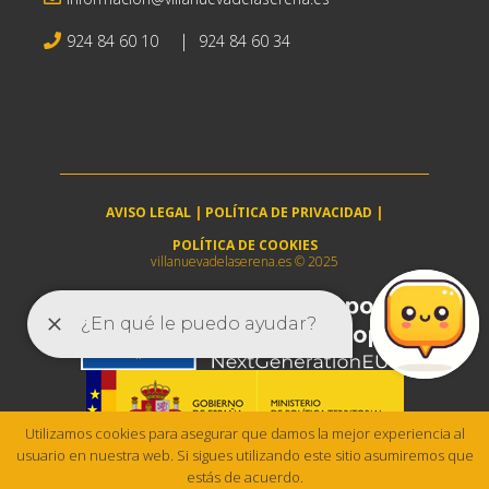
|
924 84 60 10
924 84 60 34
AVISO LEGAL
|
POLÍTICA DE PRIVACIDAD
|
POLÍTICA DE COOKIES
villanuevadelaserena.es © 2025
Utilizamos cookies para asegurar que damos la mejor experiencia al
usuario en nuestra web. Si sigues utilizando este sitio asumiremos que
estás de acuerdo.