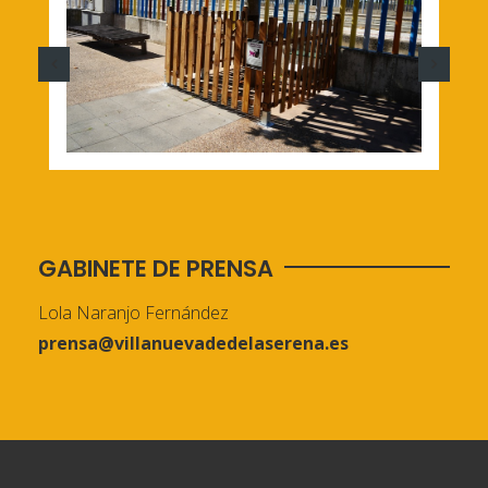
GABINETE DE PRENSA
Lola Naranjo Fernández
prensa@villanuevadedelaserena.es