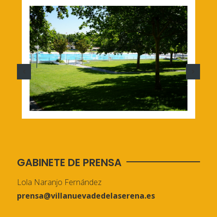
GABINETE DE PRENSA
Lola Naranjo Fernández
prensa@villanuevadedelaserena.es