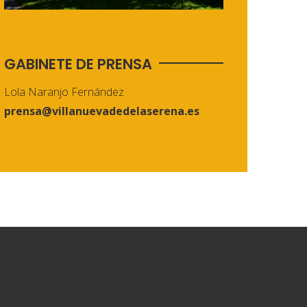
GABINETE DE PRENSA
Lola Naranjo Fernández
prensa@villanuevadedelaserena.es