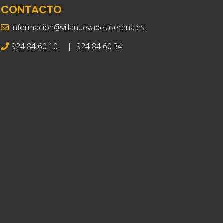
CONTACTO
informacion@villanuevadelaserena.es
924 84 60 10
|
924 84 60 34