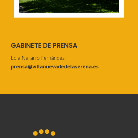
GABINETE DE PRENSA
Lola Naranjo Fernández
prensa@villanuevadedelaserena.es