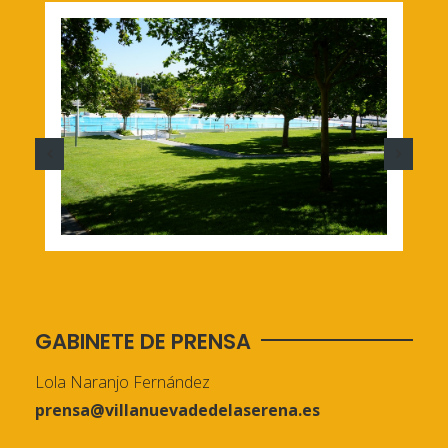
GABINETE DE PRENSA
Lola Naranjo Fernández
prensa@villanuevadedelaserena.es